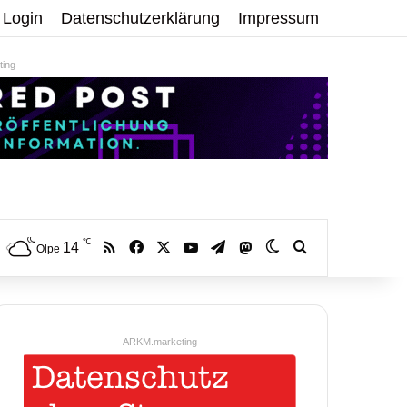
Login
Datenschutzerklärung
Impressum
ing
℃
RSS
Facebook
X
YouTube
Telegram
14
Mastodon
Skin umschalten
Volltextsuche:
Olpe
ARKM.marketing