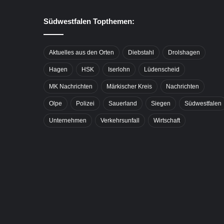
Südwestfalen Topthemen:
Aktuelles aus den Orten
Diebstahl
Drolshagen
Hagen
HSK
Iserlohn
Lüdenscheid
MK Nachrichten
Märkischer Kreis
Nachrichten
Olpe
Polizei
Sauerland
Siegen
Südwestfalen
Unternehmen
Verkehrsunfall
Wirtschaft