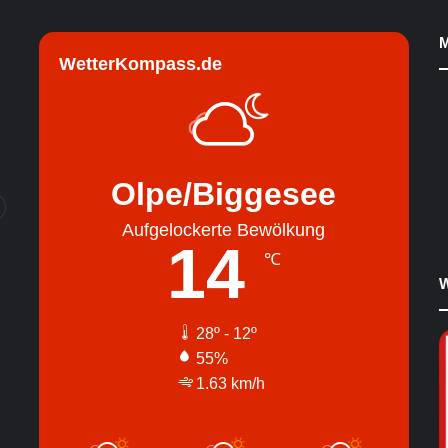
M
WetterKompass.de
Olpe/Biggesee
Aufgelockerte Bewölkung
14
℃
W
28º - 12º
55%
1.63 km/h