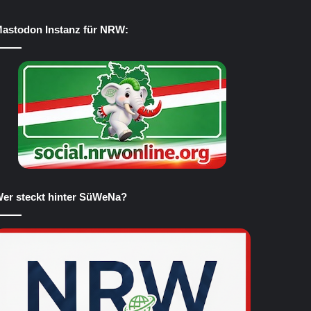
astodon Instanz für NRW:
er steckt hinter SüWeNa?