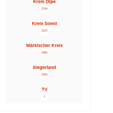
Kreis Olpe
2784
Kreis Soest
3234
Märkischer Kreis
3880
Siegerland
2839
TV
1