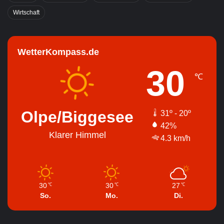
Wirtschaft
WetterKompass.de
30
℃
Olpe/Biggesee
31º - 20º
42%
Klarer Himmel
4.3 km/h
30
30
27
℃
℃
℃
So.
Mo.
Di.