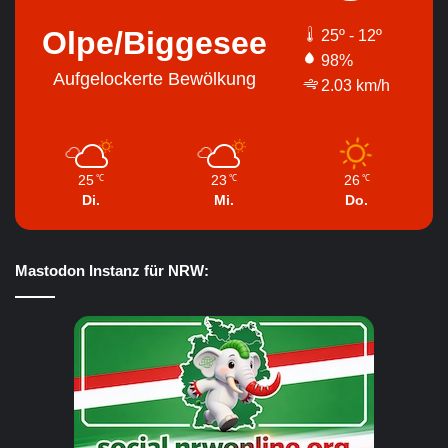
Olpe/Biggesee
25º - 12º
98%
Aufgelockerte Bewölkung
2.03 km/h
25
23
26
℃
℃
℃
Di.
Mi.
Do.
Mastodon Instanz für NRW: