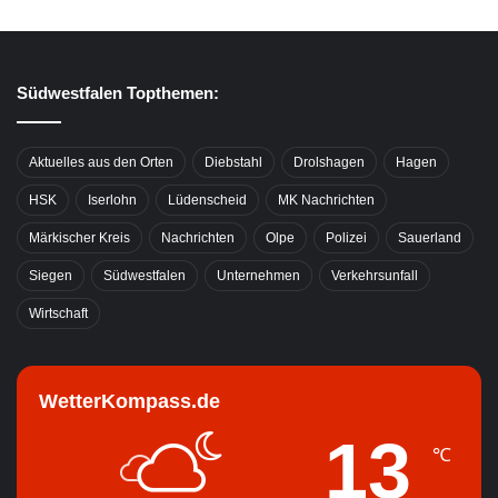
Südwestfalen Topthemen:
Aktuelles aus den Orten
Diebstahl
Drolshagen
Hagen
HSK
Iserlohn
Lüdenscheid
MK Nachrichten
Märkischer Kreis
Nachrichten
Olpe
Polizei
Sauerland
Siegen
Südwestfalen
Unternehmen
Verkehrsunfall
Wirtschaft
WetterKompass.de
13
℃