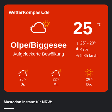
WetterKompass.de
25
℃
Olpe/Biggesee
25º - 20º
47%
Aufgelockerte Bewölkung
5.85 km/h
25
22
26
℃
℃
℃
Di.
Mi.
Do.
Mastodon Instanz für NRW: