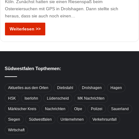
Köln. Zunächst hatten sie einen Riesenspaß beim
Ostereiersuchen mit GPS in Drolshagen. Dann stellte sich
heraus, dass sie auch noch einen…
Weiterlesen >>
Südwestfalen Topthemen:
Aktuelles aus den Orten
Diebstahl
Drolshagen
Hagen
HSK
Iserlohn
Lüdenscheid
MK Nachrichten
Märkischer Kreis
Nachrichten
Olpe
Polizei
Sauerland
Siegen
Südwestfalen
Unternehmen
Verkehrsunfall
Wirtschaft