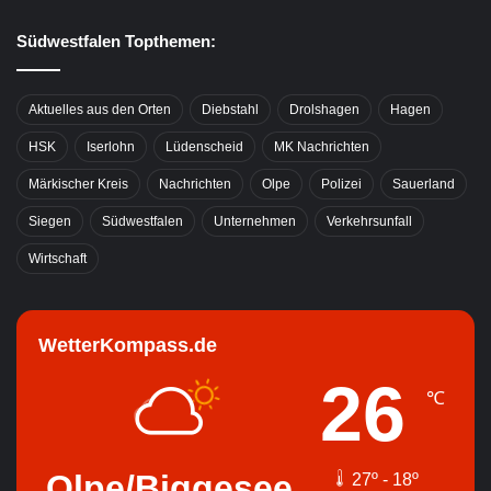
Südwestfalen Topthemen:
Aktuelles aus den Orten
Diebstahl
Drolshagen
Hagen
HSK
Iserlohn
Lüdenscheid
MK Nachrichten
Märkischer Kreis
Nachrichten
Olpe
Polizei
Sauerland
Siegen
Südwestfalen
Unternehmen
Verkehrsunfall
Wirtschaft
WetterKompass.de
26
℃
Olpe/Biggesee
27º - 18º