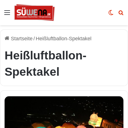
Auswahl
Skin u
Vo
Startseite
/
Heißluftballon-Spektakel
Heißluftballon-
Spektakel