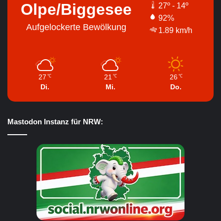
Olpe/Biggesee
27º - 14º
92%
Aufgelockerte Bewölkung
1.89 km/h
27
21
26
℃
℃
℃
Di.
Mi.
Do.
Mastodon Instanz für NRW: