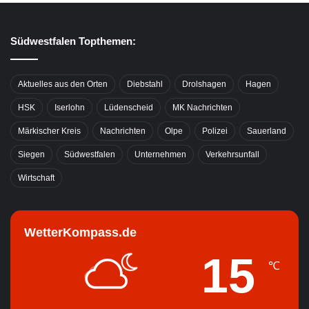
Südwestfalen Topthemen:
Aktuelles aus den Orten
Diebstahl
Drolshagen
Hagen
HSK
Iserlohn
Lüdenscheid
MK Nachrichten
Märkischer Kreis
Nachrichten
Olpe
Polizei
Sauerland
Siegen
Südwestfalen
Unternehmen
Verkehrsunfall
Wirtschaft
WetterKompass.de
15
℃