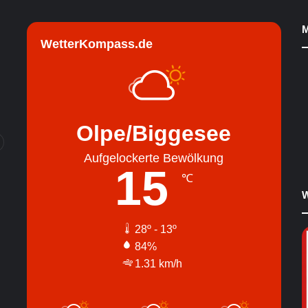
M
WetterKompass.de
Olpe/Biggesee
Aufgelockerte Bewölkung
15
℃
W
28º - 13º
84%
1.31 km/h