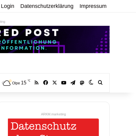
Login
Datenschutzerklärung
Impressum
ing
℃
RSS
Facebook
X
YouTube
Telegram
15
Mastodon
Skin umschalten
Volltextsuche:
Olpe
ARKM.marketing