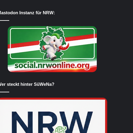
astodon Instanz für NRW:
er steckt hinter SüWeNa?