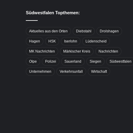
Südwestfalen Topthemen:
Aktuelles aus den Orten
Diebstahl
Drolshagen
Hagen
HSK
Iserlohn
Lüdenscheid
MK Nachrichten
Märkischer Kreis
Nachrichten
Olpe
Polizei
Sauerland
Siegen
Südwestfalen
Unternehmen
Verkehrsunfall
Wirtschaft