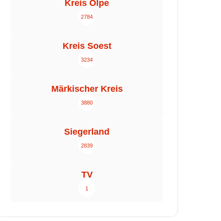
Kreis Olpe
2784
Kreis Soest
3234
Märkischer Kreis
3880
Siegerland
2839
TV
1