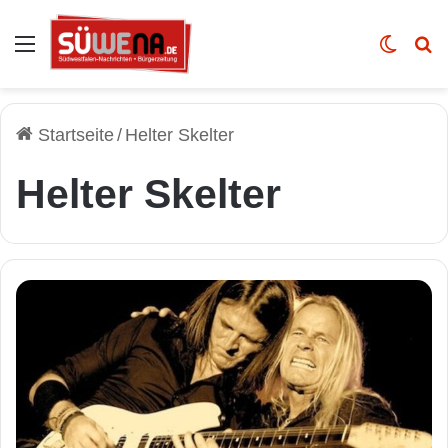
Auswahl
Skin u
Vo
Startseite
/
Helter Skelter
Helter Skelter