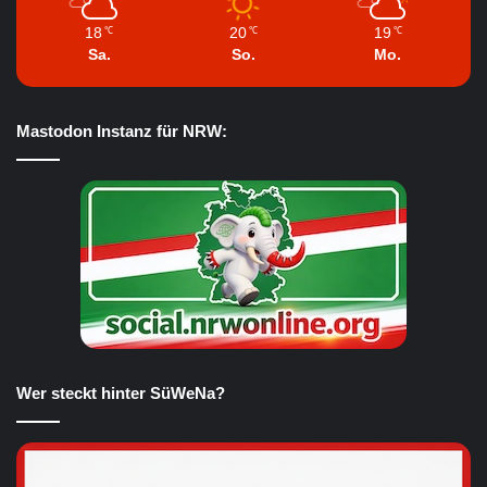
18
20
19
℃
℃
℃
Sa.
So.
Mo.
Mastodon Instanz für NRW:
Wer steckt hinter SüWeNa?