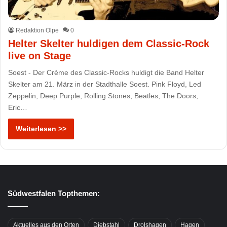
Redaktion Olpe
0
Helter Skelter huldigen dem Classic-Rock
live on Stage
Soest - Der Crème des Classic-Rocks huldigt die Band Helter
Skelter am 21. März in der Stadthalle Soest. Pink Floyd, Led
Zeppelin, Deep Purple, Rolling Stones, Beatles, The Doors,
Eric…
Weiterlesen >>
Südwestfalen Topthemen:
Aktuelles aus den Orten
Diebstahl
Drolshagen
Hagen