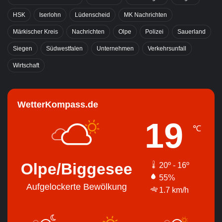
HSK
Iserlohn
Lüdenscheid
MK Nachrichten
Märkischer Kreis
Nachrichten
Olpe
Polizei
Sauerland
Siegen
Südwestfalen
Unternehmen
Verkehrsunfall
Wirtschaft
WetterKompass.de
19
℃
Olpe/Biggesee
20º - 16º
55%
Aufgelockerte Bewölkung
1.7 km/h