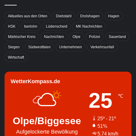
Aktuelles aus den Orten
Diebstahl
Drolshagen
Hagen
HSK
Iserlohn
Lüdenscheid
MK Nachrichten
Märkischer Kreis
Nachrichten
Olpe
Polizei
Sauerland
Siegen
Südwestfalen
Unternehmen
Verkehrsunfall
Wirtschaft
WetterKompass.de
25
℃
Olpe/Biggesee
25º - 21º
51%
Aufgelockerte Bewölkung
5.74 km/h