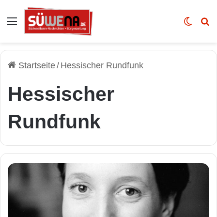
Auswahl
Skin u
Vo
Startseite
/
Hessischer Rundfunk
Hessischer
Rundfunk