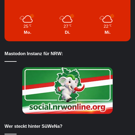
25
27
22
℃
℃
℃
Mo.
Di.
Mi.
Mastodon Instanz für NRW:
Wer steckt hinter SüWeNa?