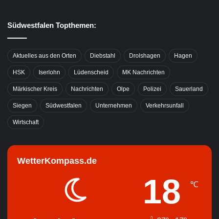
Südwestfalen Topthemen:
Aktuelles aus den Orten
Diebstahl
Drolshagen
Hagen
HSK
Iserlohn
Lüdenscheid
MK Nachrichten
Märkischer Kreis
Nachrichten
Olpe
Polizei
Sauerland
Siegen
Südwestfalen
Unternehmen
Verkehrsunfall
Wirtschaft
WetterKompass.de
18
℃