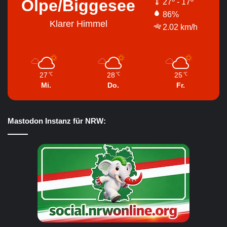
Olpe/Biggesee
27º - 17º
86%
Klarer Himmel
2.02 km/h
27
28
25
℃
℃
℃
Mi.
Do.
Fr.
Mastodon Instanz für NRW: