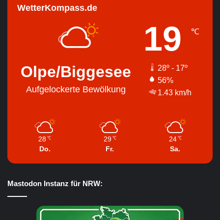
WetterKompass.de
19
℃
Olpe/Biggesee
28º - 17º
56%
Aufgelockerte Bewölkung
1.43 km/h
28
29
24
℃
℃
℃
Do.
Fr.
Sa.
Mastodon Instanz für NRW: