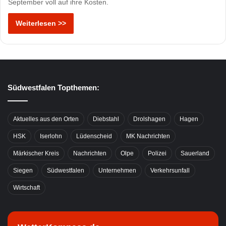
September voll auf ihre Kosten.
Weiterlesen >>
Südwestfalen Topthemen:
Aktuelles aus den Orten
Diebstahl
Drolshagen
Hagen
HSK
Iserlohn
Lüdenscheid
MK Nachrichten
Märkischer Kreis
Nachrichten
Olpe
Polizei
Sauerland
Siegen
Südwestfalen
Unternehmen
Verkehrsunfall
Wirtschaft