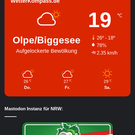
WetterKompass.de
19
℃
Olpe/Biggesee
26º - 18º
78%
Aufgelockerte Bewölkung
2.35 km/h
26
27
29
℃
℃
℃
Do.
Fr.
Sa.
Mastodon Instanz für NRW: