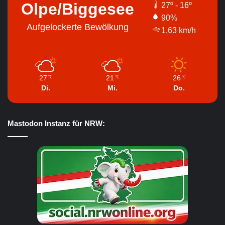
Olpe/Biggesee
27º - 16º
90%
Aufgelockerte Bewölkung
1.63 km/h
27
21
26
℃
℃
℃
Di.
Mi.
Do.
Mastodon Instanz für NRW: