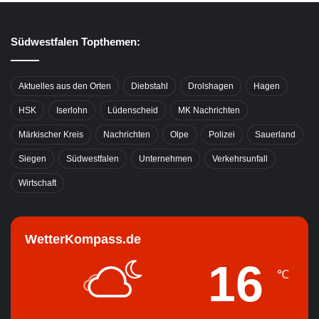
Südwestfalen Topthemen:
Aktuelles aus den Orten
Diebstahl
Drolshagen
Hagen
HSK
Iserlohn
Lüdenscheid
MK Nachrichten
Märkischer Kreis
Nachrichten
Olpe
Polizei
Sauerland
Siegen
Südwestfalen
Unternehmen
Verkehrsunfall
Wirtschaft
WetterKompass.de
16
℃