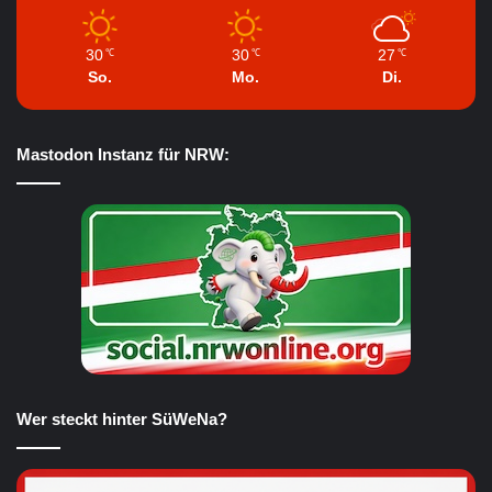
30
30
27
℃
℃
℃
So.
Mo.
Di.
Mastodon Instanz für NRW:
Wer steckt hinter SüWeNa?