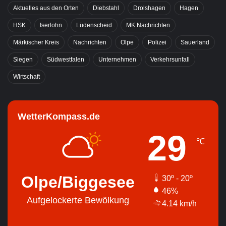
Aktuelles aus den Orten
Diebstahl
Drolshagen
Hagen
HSK
Iserlohn
Lüdenscheid
MK Nachrichten
Märkischer Kreis
Nachrichten
Olpe
Polizei
Sauerland
Siegen
Südwestfalen
Unternehmen
Verkehrsunfall
Wirtschaft
WetterKompass.de
29
℃
Olpe/Biggesee
30º - 20º
46%
Aufgelockerte Bewölkung
4.14 km/h