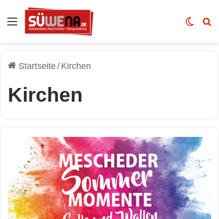
Auswahl
Skin u
Vo
Startseite
/
Kirchen
Kirchen