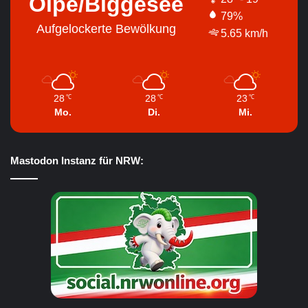
Olpe/Biggesee
79%
Aufgelockerte Bewölkung
5.65 km/h
28
28
23
℃
℃
℃
Mo.
Di.
Mi.
Mastodon Instanz für NRW: