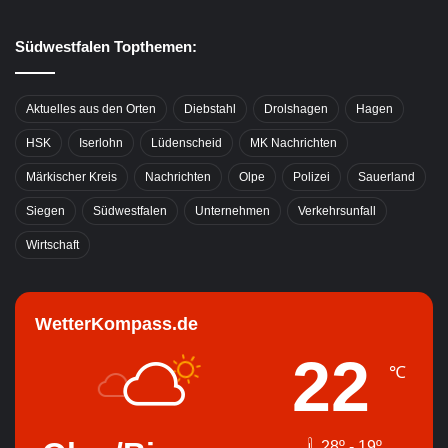
Südwestfalen Topthemen:
Aktuelles aus den Orten
Diebstahl
Drolshagen
Hagen
HSK
Iserlohn
Lüdenscheid
MK Nachrichten
Märkischer Kreis
Nachrichten
Olpe
Polizei
Sauerland
Siegen
Südwestfalen
Unternehmen
Verkehrsunfall
Wirtschaft
WetterKompass.de
22
℃
28º - 19º