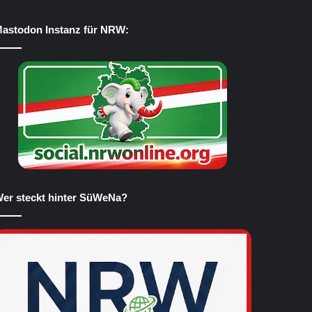
astodon Instanz für NRW:
er steckt hinter SüWeNa?