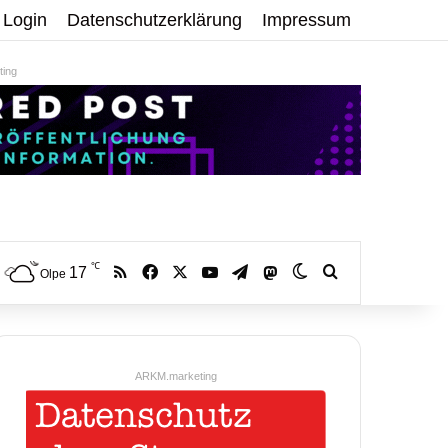
Login
Datenschutzerklärung
Impressum
ing
℃
RSS
Facebook
X
YouTube
Telegram
17
Mastodon
Skin umschalten
Volltextsuche:
Olpe
ARKM.marketing