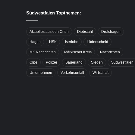
Südwestfalen Topthemen:
Aktuelles aus den Orten
Diebstahl
Drolshagen
Hagen
HSK
Iserlohn
Lüdenscheid
MK Nachrichten
Märkischer Kreis
Nachrichten
Olpe
Polizei
Sauerland
Siegen
Südwestfalen
Unternehmen
Verkehrsunfall
Wirtschaft