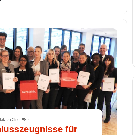
aktion Olpe
0
lusszeugnisse für