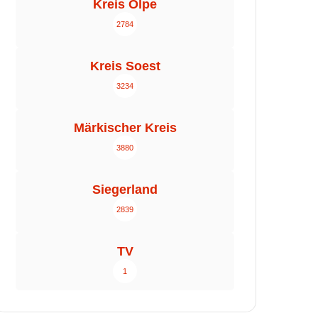
Kreis Olpe
2784
Kreis Soest
3234
Märkischer Kreis
3880
Siegerland
2839
TV
1