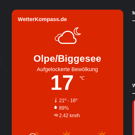
M
WetterKompass.de
Olpe/Biggesee
Aufgelockerte Bewölkung
17
℃
W
21º - 16º
89%
2.42 km/h