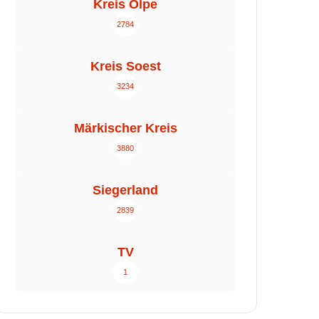
Kreis Olpe
2784
Kreis Soest
3234
Märkischer Kreis
3880
Siegerland
2839
TV
1