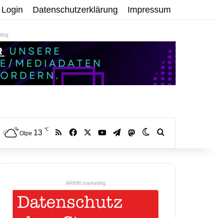
Login
Datenschutzerklärung
Impressum
ing
℃
RSS
Facebook
X
YouTube
Telegram
13
Mastodon
Skin umschalten
Volltextsuche:
Olpe
ARKM.marketing