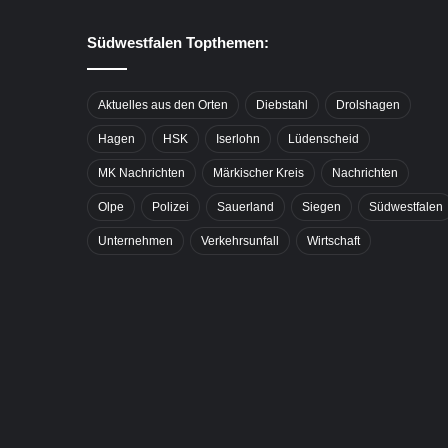
Südwestfalen Topthemen:
Aktuelles aus den Orten
Diebstahl
Drolshagen
Hagen
HSK
Iserlohn
Lüdenscheid
MK Nachrichten
Märkischer Kreis
Nachrichten
Olpe
Polizei
Sauerland
Siegen
Südwestfalen
Unternehmen
Verkehrsunfall
Wirtschaft