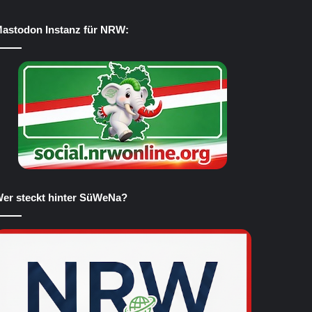
astodon Instanz für NRW:
er steckt hinter SüWeNa?