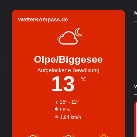
M
WetterKompass.de
Olpe/Biggesee
Aufgelockerte Bewölkung
13
℃
W
25º - 12º
98%
1.94 km/h