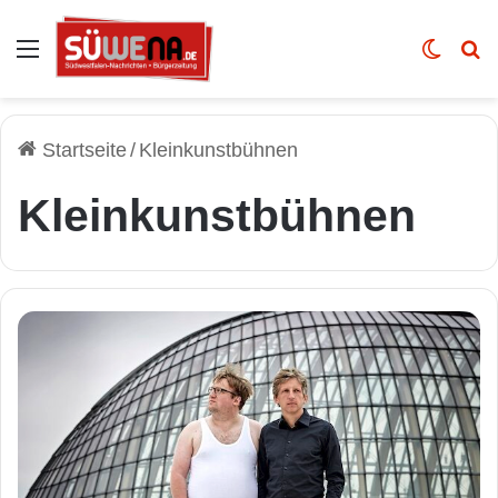
Auswahl
Skin u
Vo
Startseite
/
Kleinkunstbühnen
Kleinkunstbühnen