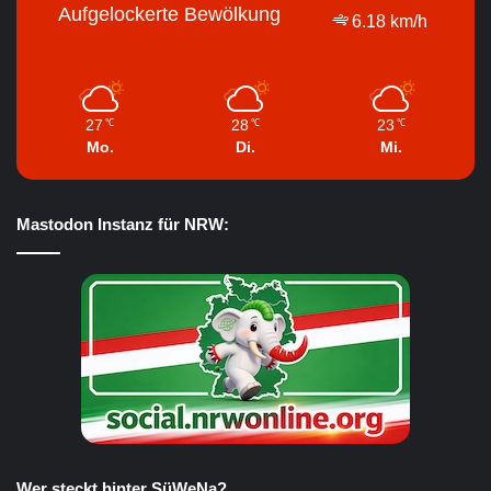
Aufgelockerte Bewölkung
6.18 km/h
27
28
23
℃
℃
℃
Mo.
Di.
Mi.
Mastodon Instanz für NRW:
Wer steckt hinter SüWeNa?