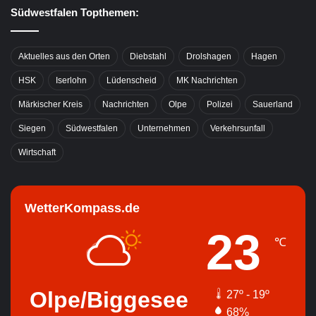
Südwestfalen Topthemen:
Aktuelles aus den Orten
Diebstahl
Drolshagen
Hagen
HSK
Iserlohn
Lüdenscheid
MK Nachrichten
Märkischer Kreis
Nachrichten
Olpe
Polizei
Sauerland
Siegen
Südwestfalen
Unternehmen
Verkehrsunfall
Wirtschaft
WetterKompass.de
23
℃
Olpe/Biggesee
27º - 19º
68%