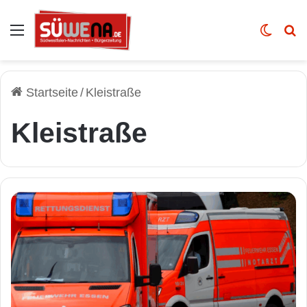
Auswahl
Skin u
Vo
Startseite
/
Kleistraße
Kleistraße