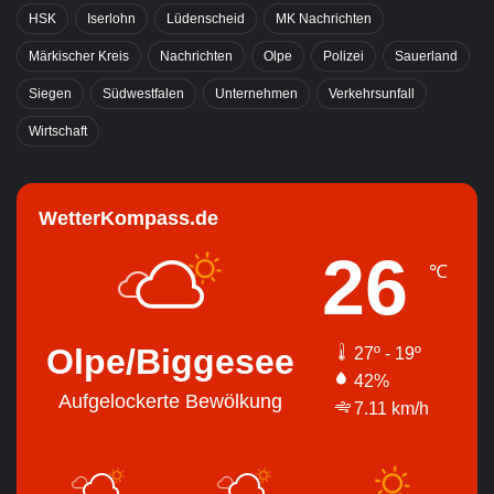
HSK
Iserlohn
Lüdenscheid
MK Nachrichten
Märkischer Kreis
Nachrichten
Olpe
Polizei
Sauerland
Siegen
Südwestfalen
Unternehmen
Verkehrsunfall
Wirtschaft
WetterKompass.de
26
℃
Olpe/Biggesee
27º - 19º
42%
Aufgelockerte Bewölkung
7.11 km/h