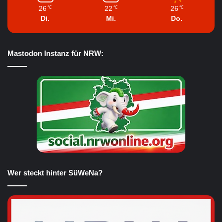
26
22
26
℃
℃
℃
Di.
Mi.
Do.
Mastodon Instanz für NRW:
Wer steckt hinter SüWeNa?