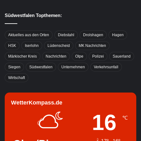
Südwestfalen Topthemen:
Aktuelles aus den Orten
Diebstahl
Drolshagen
Hagen
HSK
Iserlohn
Lüdenscheid
MK Nachrichten
Märkischer Kreis
Nachrichten
Olpe
Polizei
Sauerland
Siegen
Südwestfalen
Unternehmen
Verkehrsunfall
Wirtschaft
WetterKompass.de
16
℃