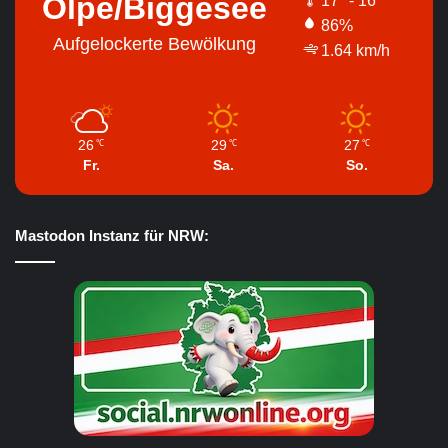
Olpe/Biggesee
17º - 16º
86%
Aufgelockerte Bewölkung
1.64 km/h
26
29
27
℃
℃
℃
Fr.
Sa.
So.
Mastodon Instanz für NRW: