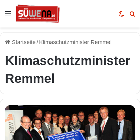
Auswahl
Skin u
Vo
Startseite
/
Klimaschutzminister Remmel
Klimaschutzminister
Remmel