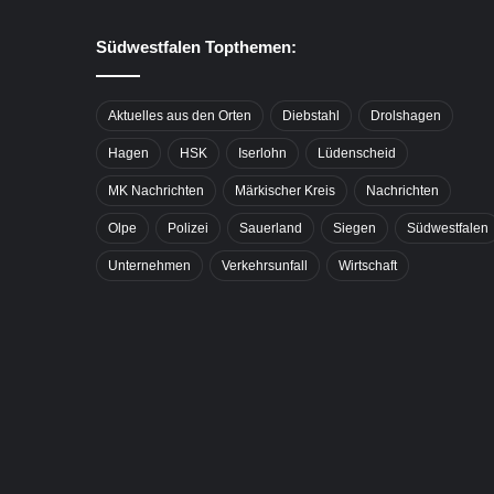
Südwestfalen Topthemen:
Aktuelles aus den Orten
Diebstahl
Drolshagen
Hagen
HSK
Iserlohn
Lüdenscheid
MK Nachrichten
Märkischer Kreis
Nachrichten
Olpe
Polizei
Sauerland
Siegen
Südwestfalen
Unternehmen
Verkehrsunfall
Wirtschaft