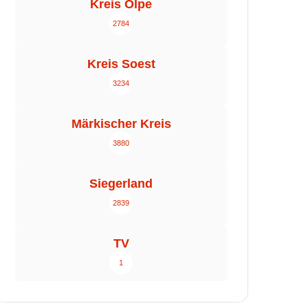
Kreis Olpe
2784
Kreis Soest
3234
Märkischer Kreis
3880
Siegerland
2839
TV
1