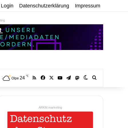
Login
Datenschutzerklärung
Impressum
ing
℃
RSS
Facebook
X
YouTube
Telegram
24
Mastodon
Skin umschalten
Volltextsuche:
Olpe
ARKM.marketing