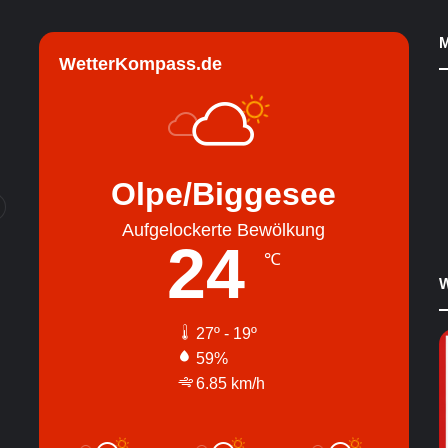
M
WetterKompass.de
Olpe/Biggesee
Aufgelockerte Bewölkung
24
℃
W
27º - 19º
59%
6.85 km/h