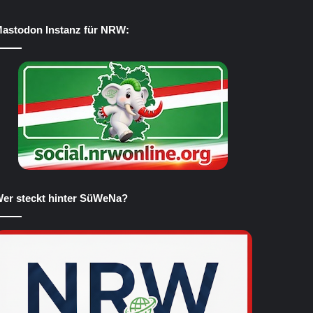
astodon Instanz für NRW:
er steckt hinter SüWeNa?