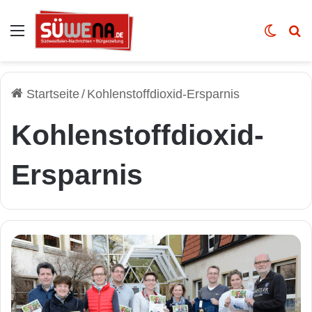
Auswahl
Skin u
Vo
Startseite
/
Kohlenstoffdioxid-Ersparnis
Kohlenstoffdioxid-
Ersparnis