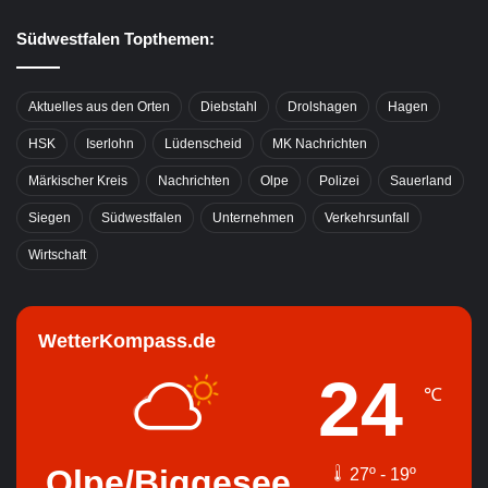
Südwestfalen Topthemen:
Aktuelles aus den Orten
Diebstahl
Drolshagen
Hagen
HSK
Iserlohn
Lüdenscheid
MK Nachrichten
Märkischer Kreis
Nachrichten
Olpe
Polizei
Sauerland
Siegen
Südwestfalen
Unternehmen
Verkehrsunfall
Wirtschaft
WetterKompass.de
24
℃
Olpe/Biggesee
27º - 19º