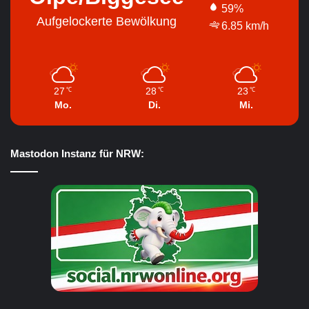
59%
Aufgelockerte Bewölkung
6.85 km/h
27
28
23
℃
℃
℃
Mo.
Di.
Mi.
Mastodon Instanz für NRW: