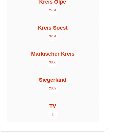
Kreis Olpe
2784
Kreis Soest
3234
Märkischer Kreis
3880
Siegerland
2839
TV
1