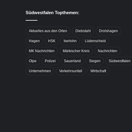
Südwestfalen Topthemen:
Aktuelles aus den Orten
Diebstahl
Drolshagen
Hagen
HSK
Iserlohn
Lüdenscheid
MK Nachrichten
Märkischer Kreis
Nachrichten
Olpe
Polizei
Sauerland
Siegen
Südwestfalen
Unternehmen
Verkehrsunfall
Wirtschaft