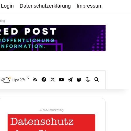
Login
Datenschutzerklärung
Impressum
ing
℃
RSS
Facebook
X
YouTube
Telegram
25
Mastodon
Skin umschalten
Volltextsuche:
Olpe
ARKM.marketing