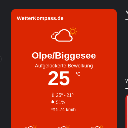
M
WetterKompass.de
Olpe/Biggesee
Aufgelockerte Bewölkung
25
℃
W
25º - 21º
51%
5.74 km/h