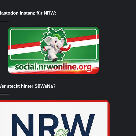
astodon Instanz für NRW:
er steckt hinter SüWeNa?