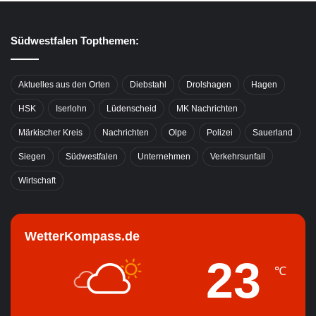
Südwestfalen Topthemen:
Aktuelles aus den Orten
Diebstahl
Drolshagen
Hagen
HSK
Iserlohn
Lüdenscheid
MK Nachrichten
Märkischer Kreis
Nachrichten
Olpe
Polizei
Sauerland
Siegen
Südwestfalen
Unternehmen
Verkehrsunfall
Wirtschaft
WetterKompass.de
23
℃