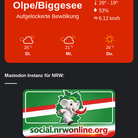
Olpe/Biggesee
26º - 19º
53%
Aufgelockerte Bewölkung
6.12 km/h
26
21
26
℃
℃
℃
Di.
Mi.
Do.
Mastodon Instanz für NRW: