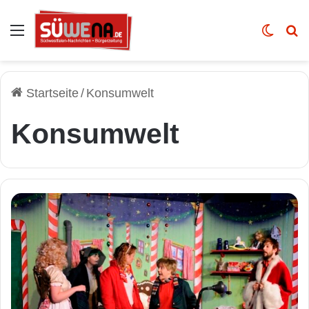
Auswahl
Skin u
Vo
Startseite
/
Konsumwelt
Konsumwelt