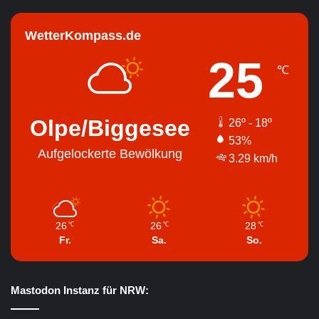
WetterKompass.de
25
℃
Olpe/Biggesee
26º - 18º
53%
Aufgelockerte Bewölkung
3.29 km/h
26
26
28
℃
℃
℃
Fr.
Sa.
So.
Mastodon Instanz für NRW: