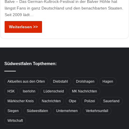
Balve – Das German-Kultrock-Festival in der Balver Höhle hat
längst Fans in ganz Deutschland und den benachbarten Staaten.
Seit 2009 lädt…
Weiterlesen >>
Südwestfalen Topthemen:
Aktuelles aus den Orten
Diebstahl
Drolshagen
Hagen
HSK
Iserlohn
Lüdenscheid
MK Nachrichten
Märkischer Kreis
Nachrichten
Olpe
Polizei
Sauerland
Siegen
Südwestfalen
Unternehmen
Verkehrsunfall
Wirtschaft