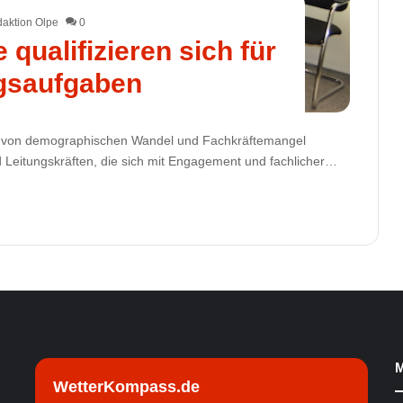
aktion Olpe
0
 qualifizieren sich für
gsaufgaben
sion von demographischen Wandel und Fachkräftemangel
nd Leitungskräften, die sich mit Engagement und fachlicher…
M
WetterKompass.de