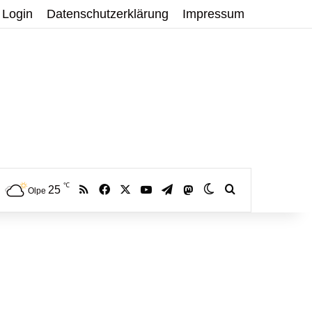
Login
Datenschutzerklärung
Impressum
℃
RSS
Facebook
X
YouTube
Telegram
25
Mastodon
Skin umschalten
Volltextsuche:
Olpe