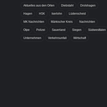
Aktuelles aus den Orten
Diebstahl
Drolshagen
Hagen
HSK
Iserlohn
Lüdenscheid
MK Nachrichten
Märkischer Kreis
Nachrichten
Olpe
Polizei
Sauerland
Siegen
Südwestfalen
Unternehmen
Verkehrsunfall
Wirtschaft