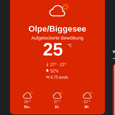
Olpe/Biggesee
Aufgelockerte Bewölkung
25
℃
W
27º - 21º
52%
4.75 km/h
25
27
22
℃
℃
℃
Mo.
Di.
Mi.