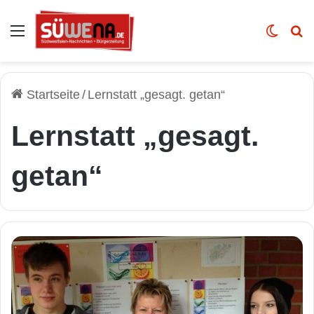
Auswahl
Skin u
Vo
Startseite
/
Lernstatt „gesagt. getan“
Lernstatt „gesagt.
getan“