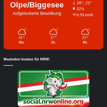
Olpe/Biggesee
26º - 21º
52%
Aufgelockerte Bewölkung
6.59 km/h
26
27
23
℃
℃
℃
Mo.
Di.
Mi.
Mastodon Instanz für NRW: