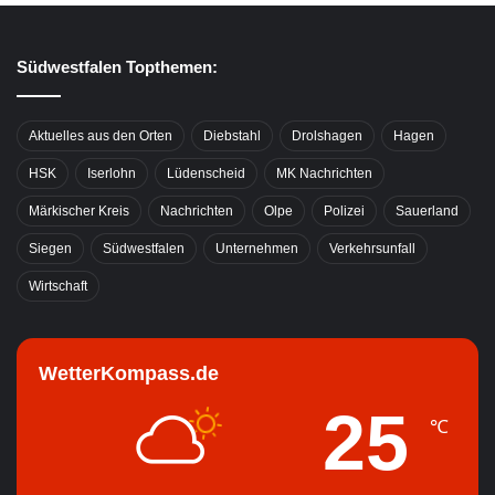
Südwestfalen Topthemen:
Aktuelles aus den Orten
Diebstahl
Drolshagen
Hagen
HSK
Iserlohn
Lüdenscheid
MK Nachrichten
Märkischer Kreis
Nachrichten
Olpe
Polizei
Sauerland
Siegen
Südwestfalen
Unternehmen
Verkehrsunfall
Wirtschaft
WetterKompass.de
25
℃