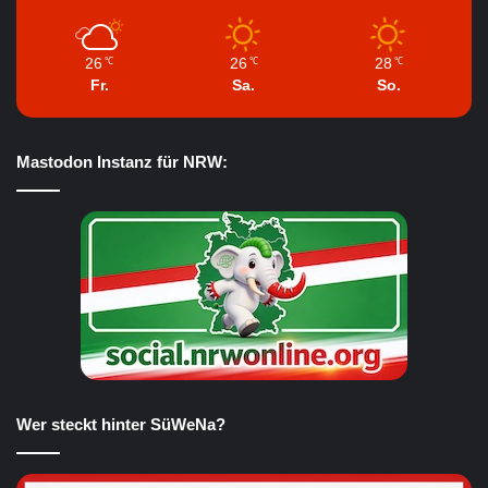
26
26
28
℃
℃
℃
Fr.
Sa.
So.
Mastodon Instanz für NRW:
Wer steckt hinter SüWeNa?