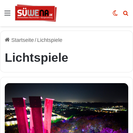
Auswahl
Skin u
Vo
Startseite
/
Lichtspiele
Lichtspiele