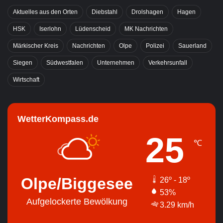
Aktuelles aus den Orten
Diebstahl
Drolshagen
Hagen
HSK
Iserlohn
Lüdenscheid
MK Nachrichten
Märkischer Kreis
Nachrichten
Olpe
Polizei
Sauerland
Siegen
Südwestfalen
Unternehmen
Verkehrsunfall
Wirtschaft
WetterKompass.de
25
℃
Olpe/Biggesee
26º - 18º
53%
Aufgelockerte Bewölkung
3.29 km/h