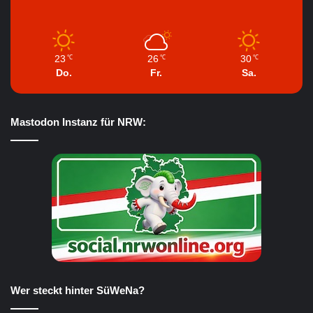
23
26
30
℃
℃
℃
Do.
Fr.
Sa.
Mastodon Instanz für NRW:
Wer steckt hinter SüWeNa?