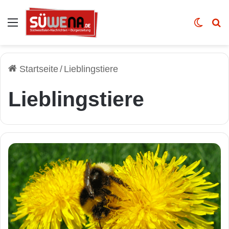
Auswahl
Skin u
Vo
Startseite
/
Lieblingstiere
Lieblingstiere