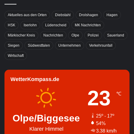
Aktuelles aus den Orten
Diebstahl
Drolshagen
Hagen
HSK
Iserlohn
Lüdenscheid
MK Nachrichten
Märkischer Kreis
Nachrichten
Olpe
Polizei
Sauerland
Siegen
Südwestfalen
Unternehmen
Verkehrsunfall
Wirtschaft
WetterKompass.de
23
℃
Olpe/Biggesee
25º - 17º
54%
Klarer Himmel
3.38 km/h