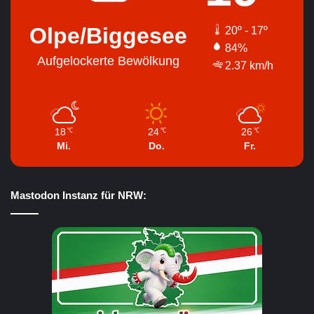
Olpe/Biggesee
20º - 17º
84%
Aufgelockerte Bewölkung
2.37 km/h
18
24
26
℃
℃
℃
Mi.
Do.
Fr.
Mastodon Instanz für NRW: