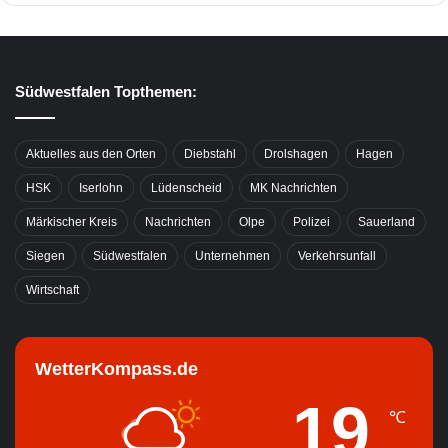
Südwestfalen Topthemen:
Aktuelles aus den Orten
Diebstahl
Drolshagen
Hagen
HSK
Iserlohn
Lüdenscheid
MK Nachrichten
Märkischer Kreis
Nachrichten
Olpe
Polizei
Sauerland
Siegen
Südwestfalen
Unternehmen
Verkehrsunfall
Wirtschaft
WetterKompass.de
19
℃