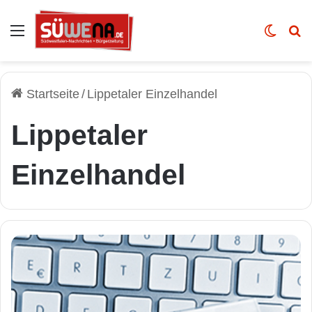
Auswahl
Skin u
Vo
Startseite
/
Lippetaler Einzelhandel
Lippetaler
Einzelhandel