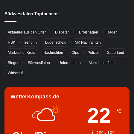
Südwestfalen Topthemen:
Aktuelles aus den Orten
Diebstahl
Drolshagen
Hagen
HSK
Iserlohn
Lüdenscheid
MK Nachrichten
Märkischer Kreis
Nachrichten
Olpe
Polizei
Sauerland
Siegen
Südwestfalen
Unternehmen
Verkehrsunfall
Wirtschaft
WetterKompass.de
22
℃
28º - 19º