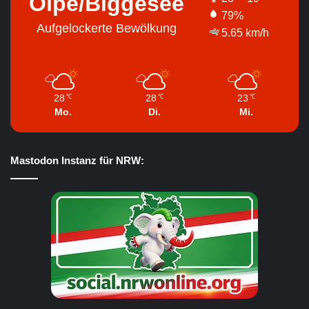
Olpe/Biggesee
79%
Aufgelockerte Bewölkung
5.65 km/h
28
28
23
℃
℃
℃
Mo.
Di.
Mi.
Mastodon Instanz für NRW: