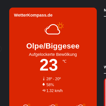
M
WetterKompass.de
Olpe/Biggesee
Aufgelockerte Bewölkung
23
℃
W
28º - 20º
58%
1.32 km/h