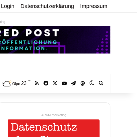
Login
Datenschutzerklärung
Impressum
ing
℃
RSS
Facebook
X
YouTube
Telegram
23
Mastodon
Skin umschalten
Volltextsuche:
Olpe
ARKM.marketing