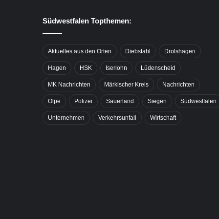
Südwestfalen Topthemen:
Aktuelles aus den Orten
Diebstahl
Drolshagen
Hagen
HSK
Iserlohn
Lüdenscheid
MK Nachrichten
Märkischer Kreis
Nachrichten
Olpe
Polizei
Sauerland
Siegen
Südwestfalen
Unternehmen
Verkehrsunfall
Wirtschaft