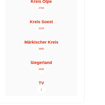
Kreis Olpe
2784
Kreis Soest
3234
Märkischer Kreis
3880
Siegerland
2839
TV
1