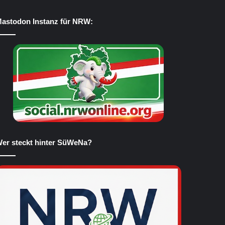
astodon Instanz für NRW:
er steckt hinter SüWeNa?