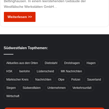
Bettinghausen. In einem leerstehenden Gebäude der
Westfälische Werkstätten GmbH…
Weiterlesen >>
Südwestfalen Topthemen:
Aktuelles aus den Orten
Diebstahl
Drolshagen
Hagen
HSK
Iserlohn
Lüdenscheid
MK Nachrichten
Märkischer Kreis
Nachrichten
Olpe
Polizei
Sauerland
Siegen
Südwestfalen
Unternehmen
Verkehrsunfall
Wirtschaft