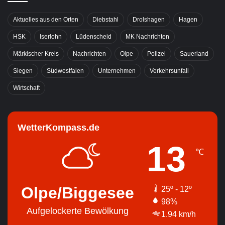
Aktuelles aus den Orten
Diebstahl
Drolshagen
Hagen
HSK
Iserlohn
Lüdenscheid
MK Nachrichten
Märkischer Kreis
Nachrichten
Olpe
Polizei
Sauerland
Siegen
Südwestfalen
Unternehmen
Verkehrsunfall
Wirtschaft
WetterKompass.de
13
℃
Olpe/Biggesee
25º - 12º
98%
Aufgelockerte Bewölkung
1.94 km/h