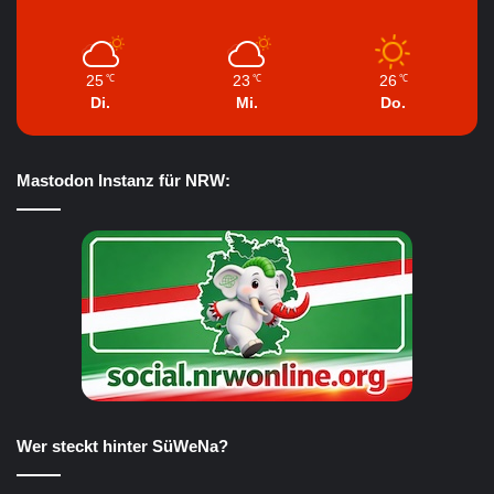
25
23
26
℃
℃
℃
Di.
Mi.
Do.
Mastodon Instanz für NRW:
Wer steckt hinter SüWeNa?