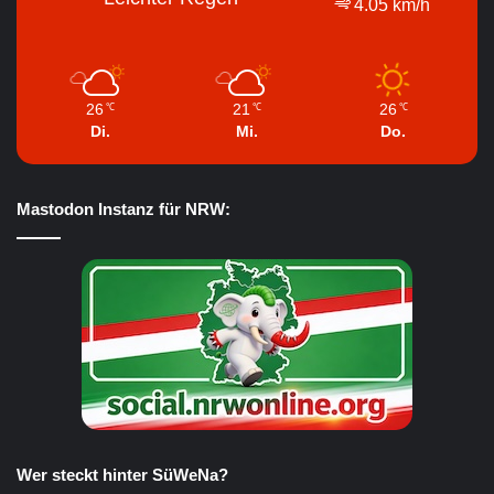
4.05 km/h
26
21
26
℃
℃
℃
Di.
Mi.
Do.
Mastodon Instanz für NRW:
Wer steckt hinter SüWeNa?