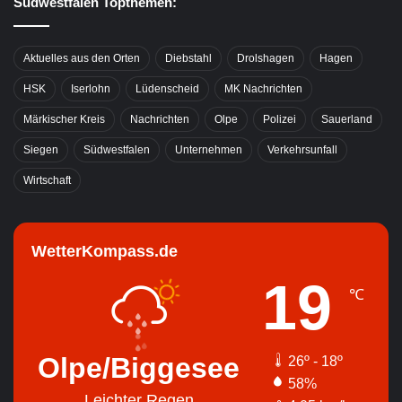
Südwestfalen Topthemen:
Aktuelles aus den Orten
Diebstahl
Drolshagen
Hagen
HSK
Iserlohn
Lüdenscheid
MK Nachrichten
Märkischer Kreis
Nachrichten
Olpe
Polizei
Sauerland
Siegen
Südwestfalen
Unternehmen
Verkehrsunfall
Wirtschaft
WetterKompass.de
19
℃
Olpe/Biggesee
26º - 18º
58%
Leichter Regen