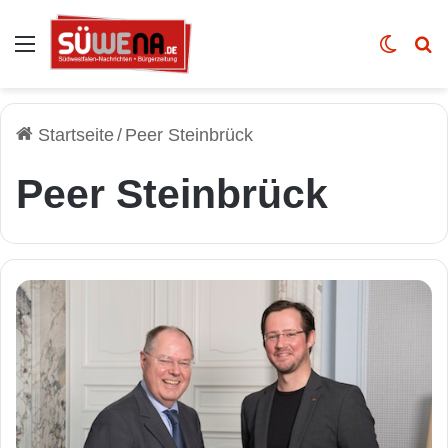
Auswahl
Skin u
Vo
Startseite
/
Peer Steinbrück
Peer Steinbrück