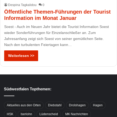
Despina Tagkalidou
0
Öffentliche Themen-Führungen der Tourist
Information im Monat Januar
Soest - Auch im Neuen Jahr bietet die Tourist Information Soest
wieder Sonderführungen für Einzelanschließer an. Zum
Jahresanfang zeigt sich Soest von seiner gemütlichen Seite.
Nach den turbulenten Feiertagen kann…
Weiterlesen >>
Südwestfalen Topthemen:
Aktuelles aus den Orten
Diebstahl
Drolshagen
Hagen
HSK
Iserlohn
Lüdenscheid
MK Nachrichten