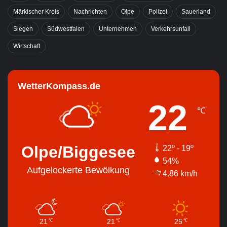
Märkischer Kreis
Nachrichten
Olpe
Polizei
Sauerland
Siegen
Südwestfalen
Unternehmen
Verkehrsunfall
Wirtschaft
WetterKompass.de
22
℃
Olpe/Biggesee
22º - 19º
54%
Aufgelockerte Bewölkung
4.86 km/h
21
21
25
℃
℃
℃