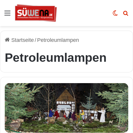
Auswahl
Skin u
Vo
Startseite
/
Petroleumlampen
Petroleumlampen