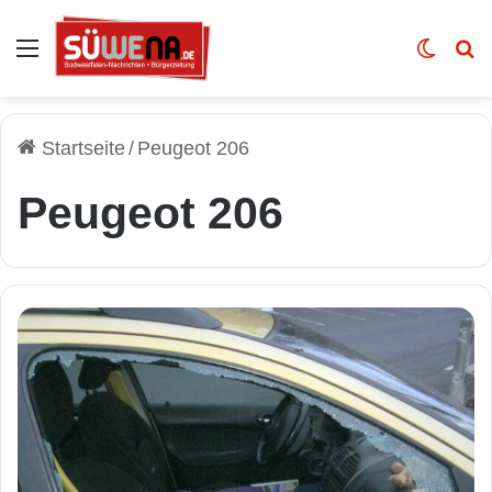
Auswahl
Skin u
Vo
Startseite
/
Peugeot 206
Peugeot 206