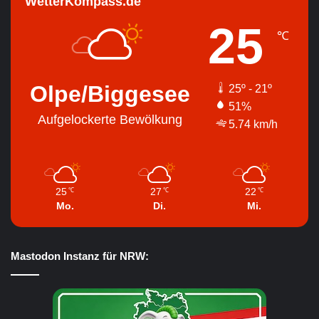
WetterKompass.de
25
℃
Olpe/Biggesee
25º - 21º
51%
Aufgelockerte Bewölkung
5.74 km/h
25
27
22
℃
℃
℃
Mo.
Di.
Mi.
Mastodon Instanz für NRW: