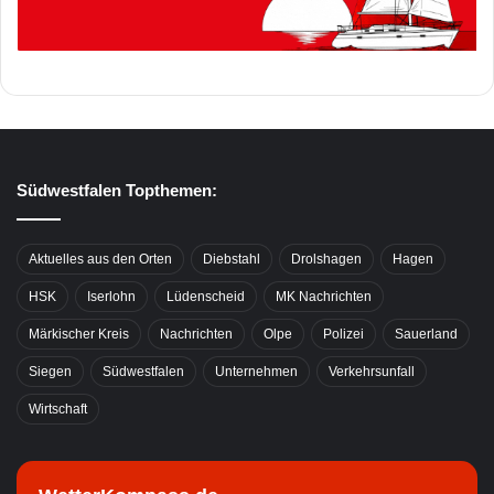
Südwestfalen Topthemen:
Aktuelles aus den Orten
Diebstahl
Drolshagen
Hagen
HSK
Iserlohn
Lüdenscheid
MK Nachrichten
Märkischer Kreis
Nachrichten
Olpe
Polizei
Sauerland
Siegen
Südwestfalen
Unternehmen
Verkehrsunfall
Wirtschaft