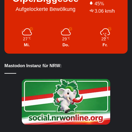
45%
Aufgelockerte Bewölkung
3.06 km/h
27
29
22
℃
℃
℃
Mi.
Do.
Fr.
Mastodon Instanz für NRW: