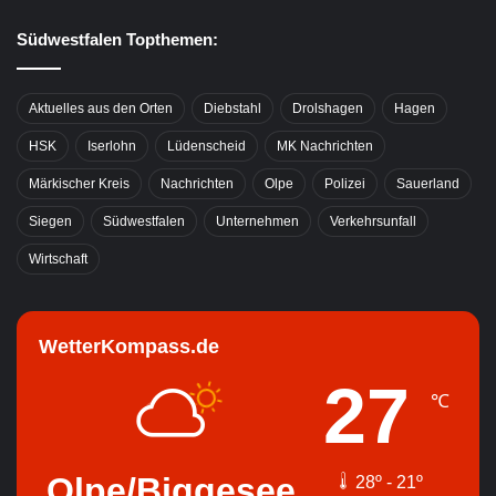
Südwestfalen Topthemen:
Aktuelles aus den Orten
Diebstahl
Drolshagen
Hagen
HSK
Iserlohn
Lüdenscheid
MK Nachrichten
Märkischer Kreis
Nachrichten
Olpe
Polizei
Sauerland
Siegen
Südwestfalen
Unternehmen
Verkehrsunfall
Wirtschaft
WetterKompass.de
27
℃
Olpe/Biggesee
28º - 21º