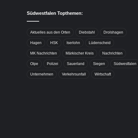
Südwestfalen Topthemen:
Aktuelles aus den Orten
Diebstahl
Drolshagen
Hagen
HSK
Iserlohn
Lüdenscheid
MK Nachrichten
Märkischer Kreis
Nachrichten
Olpe
Polizei
Sauerland
Siegen
Südwestfalen
Unternehmen
Verkehrsunfall
Wirtschaft