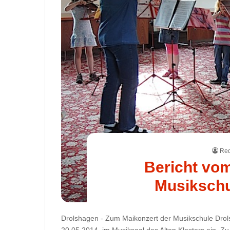
Red
Bericht vom
Musikschu
Drolshagen - Zum Maikonzert der Musikschule Drol
20.05.2014, im Musiksaal des Alten Klosters ein. Zu