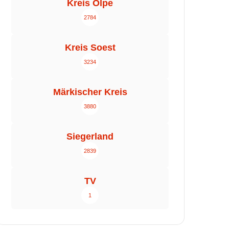
Kreis Olpe
2784
Kreis Soest
3234
Märkischer Kreis
3880
Siegerland
2839
TV
1