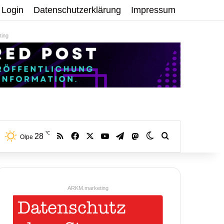
Login
Datenschutzerklärung
Impressum
ing
℃
RSS
Facebook
X
YouTube
Telegram
28
Mastodon
Skin umschalten
Volltextsuche:
Olpe
ARKM.marketing