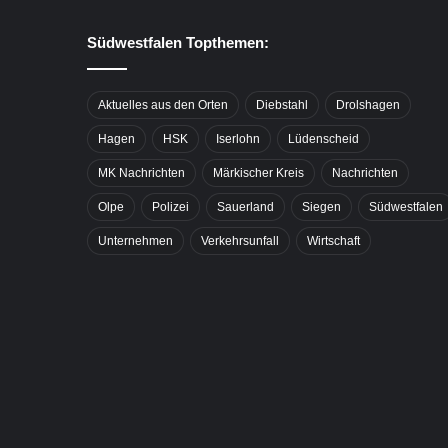
Südwestfalen Topthemen:
Aktuelles aus den Orten
Diebstahl
Drolshagen
Hagen
HSK
Iserlohn
Lüdenscheid
MK Nachrichten
Märkischer Kreis
Nachrichten
Olpe
Polizei
Sauerland
Siegen
Südwestfalen
Unternehmen
Verkehrsunfall
Wirtschaft