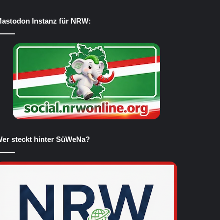
astodon Instanz für NRW:
er steckt hinter SüWeNa?