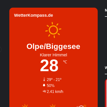
M
WetterKompass.de
Olpe/Biggesee
Klarer Himmel
28
℃
W
29º - 21º
50%
2.41 km/h