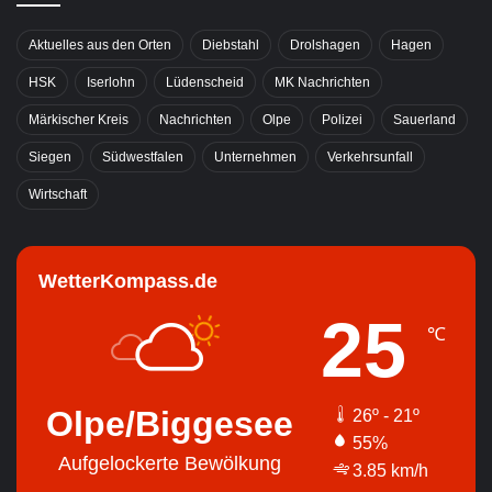
Aktuelles aus den Orten
Diebstahl
Drolshagen
Hagen
HSK
Iserlohn
Lüdenscheid
MK Nachrichten
Märkischer Kreis
Nachrichten
Olpe
Polizei
Sauerland
Siegen
Südwestfalen
Unternehmen
Verkehrsunfall
Wirtschaft
WetterKompass.de
25
℃
Olpe/Biggesee
26º - 21º
55%
Aufgelockerte Bewölkung
3.85 km/h