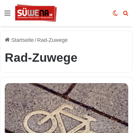
Auswahl
Skin u
Vo
Startseite
/
Rad-Zuwege
Rad-Zuwege