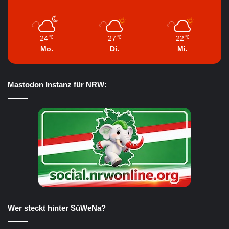
24
27
22
℃
℃
℃
Mo.
Di.
Mi.
Mastodon Instanz für NRW:
Wer steckt hinter SüWeNa?