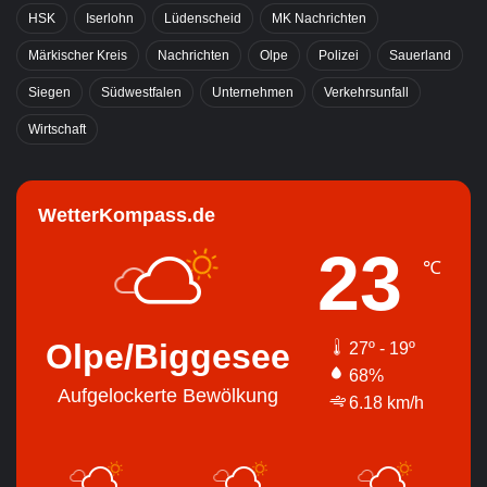
HSK
Iserlohn
Lüdenscheid
MK Nachrichten
Märkischer Kreis
Nachrichten
Olpe
Polizei
Sauerland
Siegen
Südwestfalen
Unternehmen
Verkehrsunfall
Wirtschaft
WetterKompass.de
23
℃
Olpe/Biggesee
27º - 19º
68%
Aufgelockerte Bewölkung
6.18 km/h