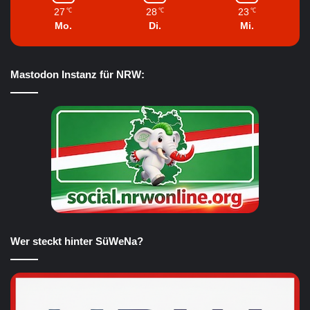
27
28
23
℃
℃
℃
Mo.
Di.
Mi.
Mastodon Instanz für NRW:
Wer steckt hinter SüWeNa?