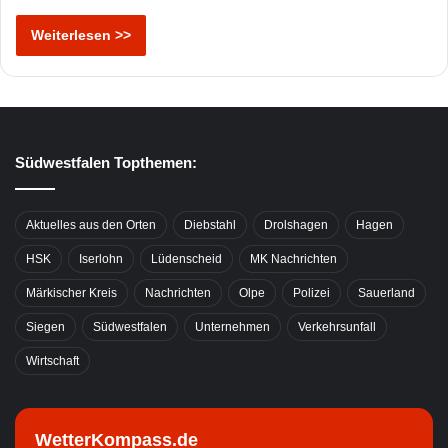
Weiterlesen >>
Südwestfalen Topthemen:
Aktuelles aus den Orten
Diebstahl
Drolshagen
Hagen
HSK
Iserlohn
Lüdenscheid
MK Nachrichten
Märkischer Kreis
Nachrichten
Olpe
Polizei
Sauerland
Siegen
Südwestfalen
Unternehmen
Verkehrsunfall
Wirtschaft
WetterKompass.de