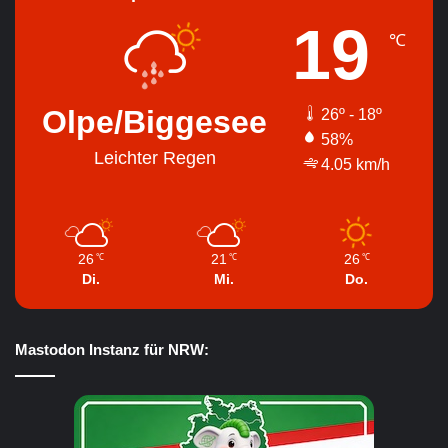
19
℃
Olpe/Biggesee
26º - 18º
58%
Leichter Regen
4.05 km/h
26
21
26
℃
℃
℃
Di.
Mi.
Do.
Mastodon Instanz für NRW: