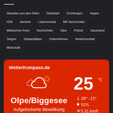
Aktuelles aus den Orten
Diebstahl
Drolshagen
Hagen
HSK
Iserlohn
Lüdenscheid
MK Nachrichten
Märkischer Kreis
Nachrichten
Olpe
Polizei
Sauerland
Siegen
Südwestfalen
Unternehmen
Verkehrsunfall
Wirtschaft
WetterKompass.de
25
℃
Olpe/Biggesee
26º - 21º
52%
Aufgelockerte Bewölkung
5.31 km/h