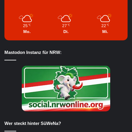
25
27
22
℃
℃
℃
Mo.
Di.
Mi.
Mastodon Instanz für NRW:
Wer steckt hinter SüWeNa?