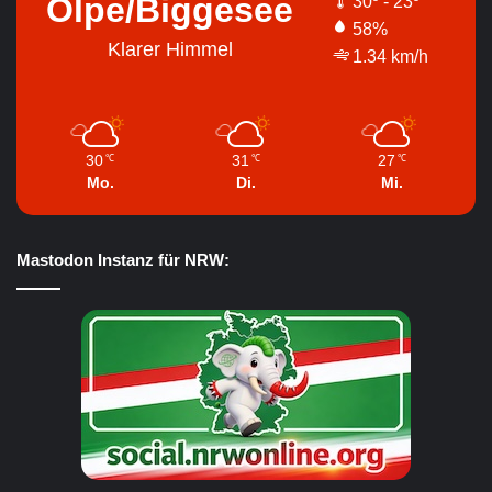
Olpe/Biggesee
30º - 23º
58%
Klarer Himmel
1.34 km/h
30
31
27
℃
℃
℃
Mo.
Di.
Mi.
Mastodon Instanz für NRW: