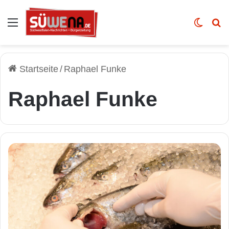
Auswahl
Skin u
Vo
Startseite
/
Raphael Funke
Raphael Funke