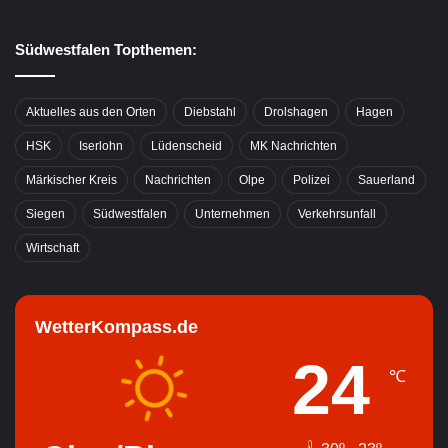
Südwestfalen Topthemen:
Aktuelles aus den Orten
Diebstahl
Drolshagen
Hagen
HSK
Iserlohn
Lüdenscheid
MK Nachrichten
Märkischer Kreis
Nachrichten
Olpe
Polizei
Sauerland
Siegen
Südwestfalen
Unternehmen
Verkehrsunfall
Wirtschaft
WetterKompass.de
24
℃