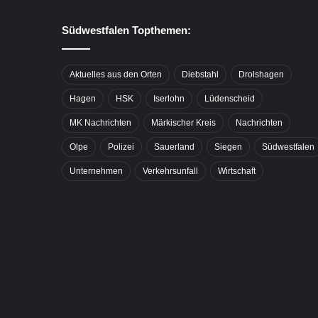
Südwestfalen Topthemen:
Aktuelles aus den Orten
Diebstahl
Drolshagen
Hagen
HSK
Iserlohn
Lüdenscheid
MK Nachrichten
Märkischer Kreis
Nachrichten
Olpe
Polizei
Sauerland
Siegen
Südwestfalen
Unternehmen
Verkehrsunfall
Wirtschaft