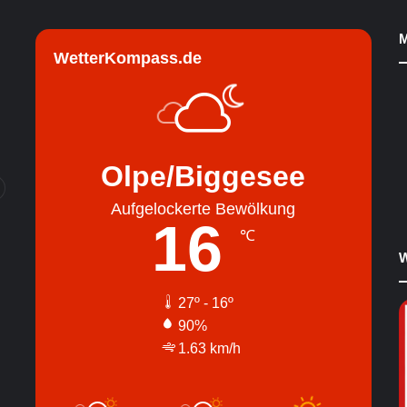
M
WetterKompass.de
Olpe/Biggesee
Aufgelockerte Bewölkung
16
℃
W
27º - 16º
90%
1.63 km/h