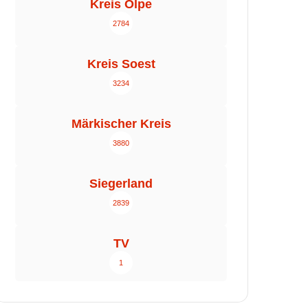
Kreis Olpe
2784
Kreis Soest
3234
Märkischer Kreis
3880
Siegerland
2839
TV
1