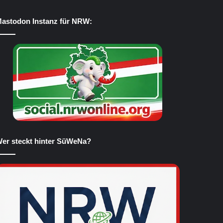
astodon Instanz für NRW:
er steckt hinter SüWeNa?