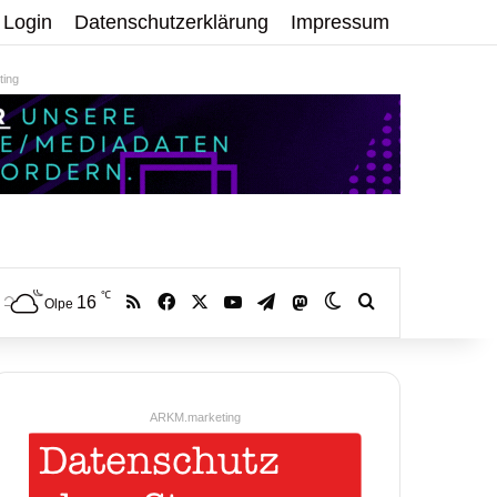
Login
Datenschutzerklärung
Impressum
ing
℃
RSS
Facebook
X
YouTube
Telegram
16
Mastodon
Skin umschalten
Volltextsuche:
Olpe
ARKM.marketing