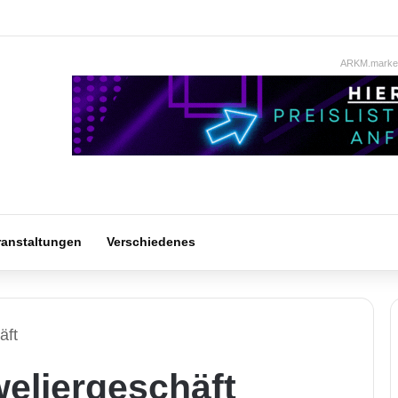
ARKM.market
ranstaltungen
Verschiedenes
äft
eliergeschäft