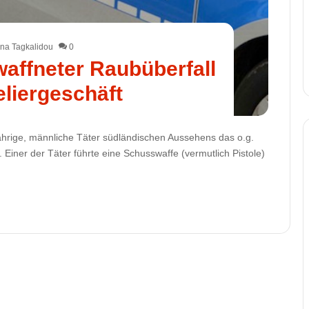
na Tagkalidou
0
affneter Raubüberfall
eliergeschäft
ährige, männliche Täter südländischen Aussehens das o.g.
Einer der Täter führte eine Schusswaffe (vermutlich Pistole)