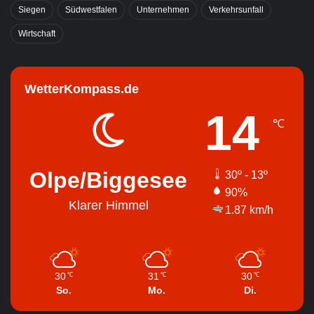
Siegen
Südwestfalen
Unternehmen
Verkehrsunfall
Wirtschaft
WetterKompass.de
14
℃
Olpe/Biggesee
30º - 13º
90%
Klarer Himmel
1.87 km/h
30
31
30
℃
℃
℃
So.
Mo.
Di.