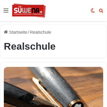
Auswahl
Skin u
Vo
Startseite
/
Realschule
Realschule