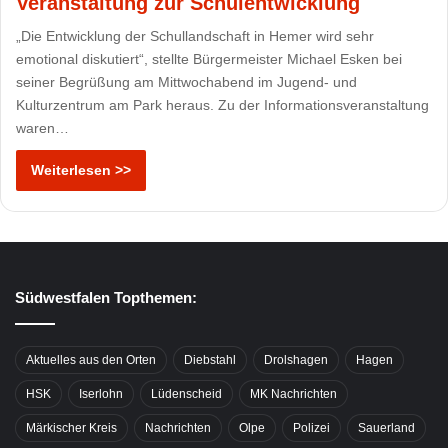
Veranstaltung zur Schulentwicklung
„Die Entwicklung der Schullandschaft in Hemer wird sehr
emotional diskutiert“, stellte Bürgermeister Michael Esken bei
seiner Begrüßung am Mittwochabend im Jugend- und
Kulturzentrum am Park heraus. Zu der Informationsveranstaltung
waren…
Weiterlesen >>
Südwestfalen Topthemen:
Aktuelles aus den Orten
Diebstahl
Drolshagen
Hagen
HSK
Iserlohn
Lüdenscheid
MK Nachrichten
Märkischer Kreis
Nachrichten
Olpe
Polizei
Sauerland