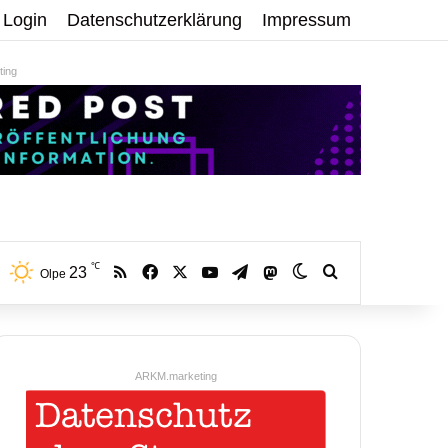
Login
Datenschutzerklärung
Impressum
ing
℃
RSS
Facebook
X
YouTube
Telegram
23
Mastodon
Skin umschalten
Volltextsuche:
Olpe
ARKM.marketing