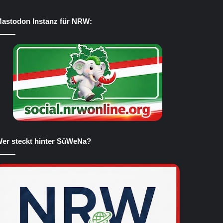
astodon Instanz für NRW:
er steckt hinter SüWeNa?