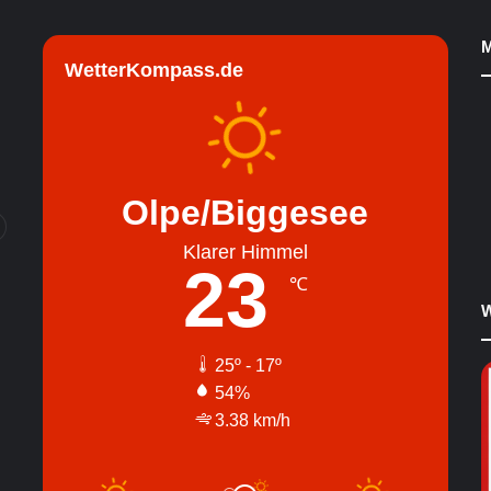
M
WetterKompass.de
Olpe/Biggesee
Klarer Himmel
23
℃
W
25º - 17º
54%
3.38 km/h