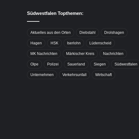
Südwestfalen Topthemen:
Aktuelles aus den Orten
Diebstahl
Drolshagen
Hagen
HSK
Iserlohn
Lüdenscheid
MK Nachrichten
Märkischer Kreis
Nachrichten
Olpe
Polizei
Sauerland
Siegen
Südwestfalen
Unternehmen
Verkehrsunfall
Wirtschaft