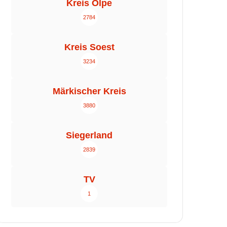
Kreis Olpe
2784
Kreis Soest
3234
Märkischer Kreis
3880
Siegerland
2839
TV
1