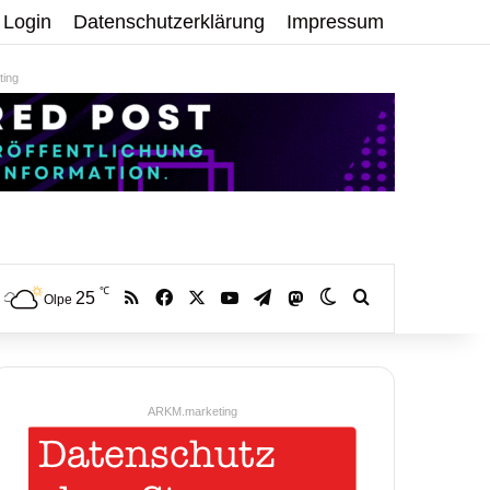
Login
Datenschutzerklärung
Impressum
ing
℃
RSS
Facebook
X
YouTube
Telegram
25
Mastodon
Skin umschalten
Volltextsuche:
Olpe
ARKM.marketing