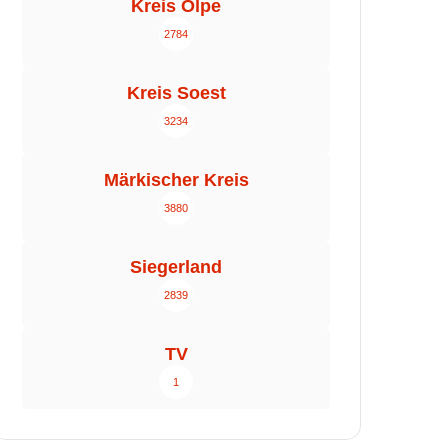
Kreis Olpe
2784
Kreis Soest
3234
Märkischer Kreis
3880
Siegerland
2839
TV
1