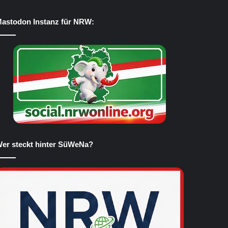
astodon Instanz für NRW:
er steckt hinter SüWeNa?