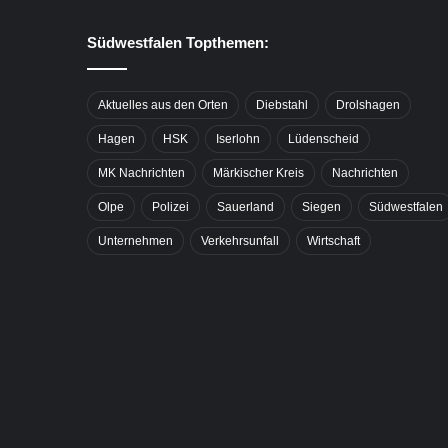
Südwestfalen Topthemen:
Aktuelles aus den Orten
Diebstahl
Drolshagen
Hagen
HSK
Iserlohn
Lüdenscheid
MK Nachrichten
Märkischer Kreis
Nachrichten
Olpe
Polizei
Sauerland
Siegen
Südwestfalen
Unternehmen
Verkehrsunfall
Wirtschaft