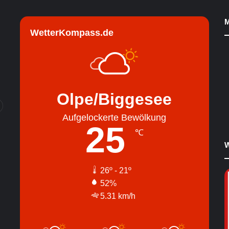
M
WetterKompass.de
Olpe/Biggesee
Aufgelockerte Bewölkung
25
℃
W
26º - 21º
52%
5.31 km/h