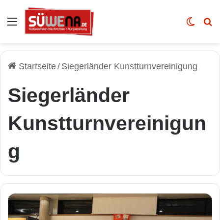
Auswahl
Skin u
Vo
Startseite
/
Siegerländer Kunstturnvereinigung
Siegerländer
Kunstturnvereinigun
g