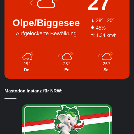
27
Olpe/Biggesee
28º - 20º
45%
Aufgelockerte Bewölkung
1.34 km/h
28
28
25
℃
℃
℃
Do.
Fr.
Sa.
Mastodon Instanz für NRW: