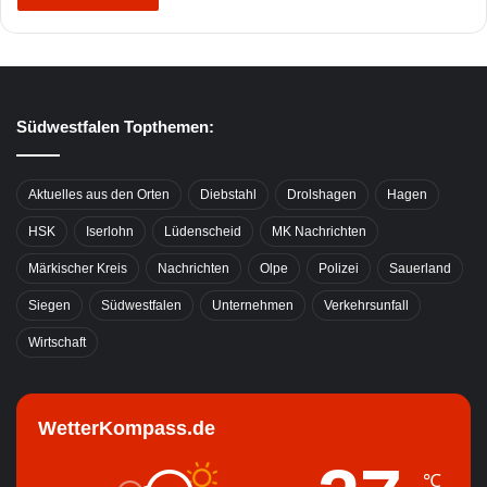
Südwestfalen Topthemen:
Aktuelles aus den Orten
Diebstahl
Drolshagen
Hagen
HSK
Iserlohn
Lüdenscheid
MK Nachrichten
Märkischer Kreis
Nachrichten
Olpe
Polizei
Sauerland
Siegen
Südwestfalen
Unternehmen
Verkehrsunfall
Wirtschaft
WetterKompass.de
℃